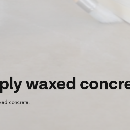
ply waxed concr
xed concrete.